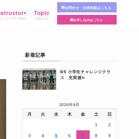
お問合せ・出演依頼はこちら
nstructor
Topic
ストラクター紹介
お知らせ
お申し込みはこちら
新着記事
8/6 小学生チャレンジクラ
ス 充実感✨
2026年8月
月
火
水
木
金
土
日
1
2
3
4
5
6
7
8
9