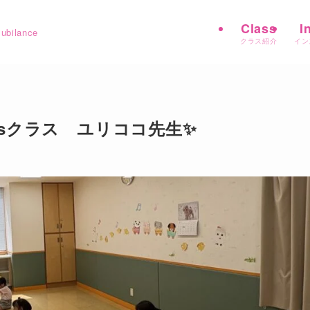
Class
I
ilance
クラス紹介
イン
idsクラス ユリココ先生✨