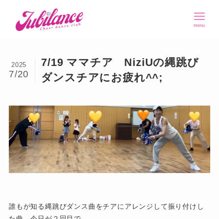
menu
7/19 ママチア NiziUの縄跳び
2025
7/20
ダンスチアにお疲れ^^;
誰もが知る縄跳びダンス曲をチアにアレンジして振り付けし
た曲、今日が２回目で