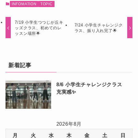
INFOMATION
TOPIC
7/19 小学生つつじが丘キ
7/24 小学生チャレンジク
ッズクラス、初めてのレ
ラス、振り入れ完了🌟
ッスン場所🌟
新着記事
8/6 小学生チャレンジクラス
充実感✨
2026年8月
月
火
水
木
金
土
日