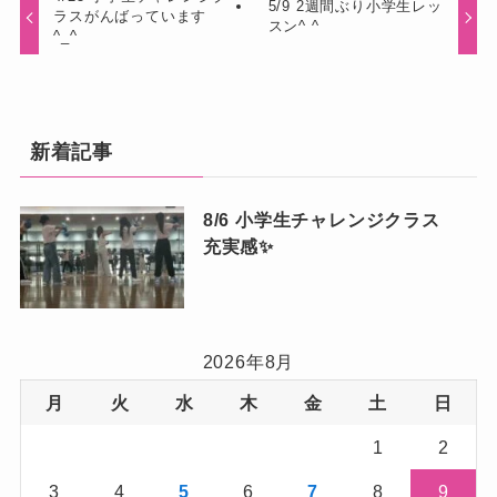
5/9 2週間ぶり小学生レッ
ラスがんばっています
スン^ ^
^_^
新着記事
8/6 小学生チャレンジクラス
充実感✨
2026年8月
月
火
水
木
金
土
日
1
2
3
4
5
6
7
8
9