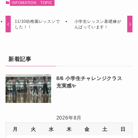
INFOMATION
TOPIC
11/10幼稚園レッスンで
小学生レッスン基礎練が
した！！
んばっています！
新着記事
8/6 小学生チャレンジクラス
充実感✨
2026年8月
月
火
水
木
金
土
日